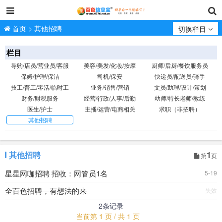
首页
>
其他招聘
切换栏目
栏目
导购/店员/营业员/客服
美容/美发/化妆/按摩
厨师/后厨/餐饮服务员
保姆/护理/保洁
司机/保安
快递员/配送员/骑手
技工/普工/零活/临时工
业务/销售/营销
文员/助理/设计/策划
财务/财税服务
经营/行政/人事/后勤
幼师/特长老师/教练
医生/护士
主播/运营/电商相关
求职（非招聘）
其他招聘
其他招聘
1
第
页
星星网咖招聘 招收：网管员1名
5-19
全百色招聘，有想法的来
失效
2条记录
当前第 1 页 / 共 1 页