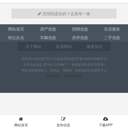
没找到适合的？去发布一条
网站首页
房产信息
招聘信息
生活服务
转让出兑
车辆信息
供求信息
二手信息
关于网站
联系网站
服务协议
百色市©淘信息TAO.CC版权所有桂ICP备2025074349号-5
在百色发信息,用TAO.CC就够了！ 免费发布信息[非常简单]
“咱老百姓能用得上、用得起、用得好、有价值的信息服务平台”
营业执照 人力资源许可证
网站首页
发布信息
下载APP