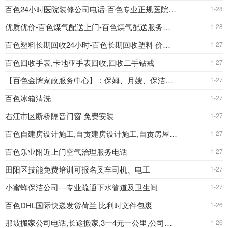
百色24小时医院装修公司电话-百色专业正规医院装修设
1-28
优质优价-百色煤气配送上门-百色煤气配送服务热线
1-28
百色塑料长期回收24小时-百色长期回收塑料 价格实惠
1-27
百色回收手表,卡地亚手表回收,回收二手钻戒
1-27
【百色金牌家政服务中心】：保姆、月嫂、保洁、医护、陪
1-27
百色冰箱清洗
1-27
右江市区断桥隔音门窗 免费安装
1-27
百色自建房设计施工,自贡建房设计施工,自贡房屋设计施
1-27
百色乐业附近上门空气治理服务电话
1-27
田阳区技能免费培训可报名叉车司机、电工
1-27
小蜜蜂保洁公司---专业疏通下水管道及卫生间
1-27
百色DHL国际快递发货荷兰 比利时文件包裹
1-26
那坡搬家公司电话,长途搬家,3一4元一公里,公司搬迁,搬
1-26