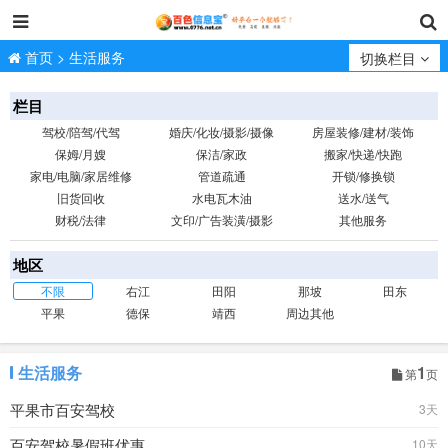
首页
>
生活服务
切换栏目
栏目
驾校/陪驾/代驾
婚庆/化妆/摄影/摄像
房屋装修/建材/装饰
保姆/月嫂
保洁/家政
搬家/快递/快跑
家电/电脑/家居维修
管道疏通
开锁/修换锁
旧货回收
水电瓦木油
送水/送气
财税/法律
文印/广告装潢/摄影
其他服务
地区
不限
右江
田阳
那坡
田东
平果
德保
靖西
周边其他
生活服务
1
第
页
平果市百安驾校
3天
百安驾校暑假班优惠
10天