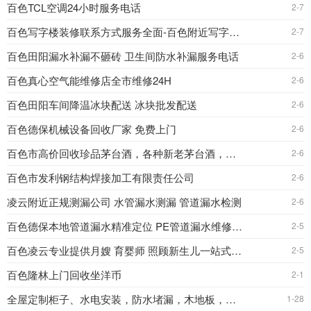
百色TCL空调24小时服务电话
2-7
百色写字楼装修联系方式服务全面-百色附近写字楼装修
2-7
百色田阳漏水补漏不砸砖 卫生间防水补漏服务电话
2-6
百色真心空气能维修店全市维修24H
2-6
百色田阳车间降温冰块配送 冰块批发配送
2-6
百色德保机械设备回收厂家 免费上门
2-6
百色市高价回收珍品茅台酒，各种新老茅台酒，飞天茅台酒
2-6
百色市发利钢结构焊接加工有限责任公司
2-6
凌云附近正规测漏公司 水管漏水测漏 管道漏水检测
2-6
百色德保本地管道漏水精准定位 PE管道漏水维修改造
2-5
百色凌云专业提供月嫂 育婴师 照顾新生儿一站式服务
2-5
百色隆林上门回收坐洋币
2-1
全屋定制柜子、水电安装，防水堵漏，木地板，吊顶安装，焊雨棚
1-28