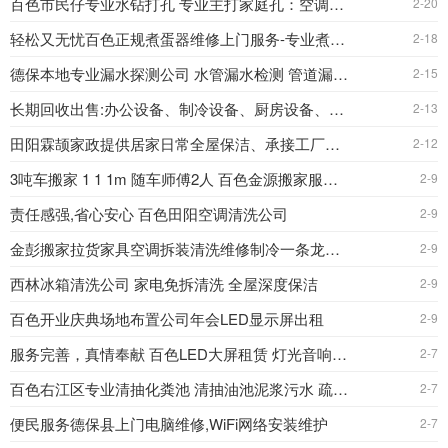
百色市民仔专业水钻打孔 专业主打家庭孔：空调孔，油烟孔，
2-20
轻松又无忧百色正规煮蛋器维修上门服务-专业煮蛋器维
2-18
德保本地专业漏水探测公司 水管漏水检测 管道漏水检测
2-15
长期回收出售:办公设备、制冷设备、厨房设备、酒店设
2-13
田阳霖颉家政提供居家日常全屋保洁、承接工厂保洁外包
2-12
3吨车搬家 1 1 1m 随车师傅2人 百色金源搬家服务公司
2-9
责任感强,省心安心 百色田阳空调清洗公司
2-9
金彭搬家拉货家具空调拆装清洗维修制冷一条龙服务中心
2-9
西林冰箱清洗公司 家电免拆清洗 全屋深度保洁
2-9
百色开业庆典场地布置公司年会LED显示屏出租
2-9
服务完善，真情奉献 百色LED大屏租赁 灯光音响租赁 舞台
2-7
百色右江区专业清抽化粪池 清抽油池泥浆污水 疏通下水
2-7
便民服务德保县上门电脑维修,WiFi网络安装维护
2-7