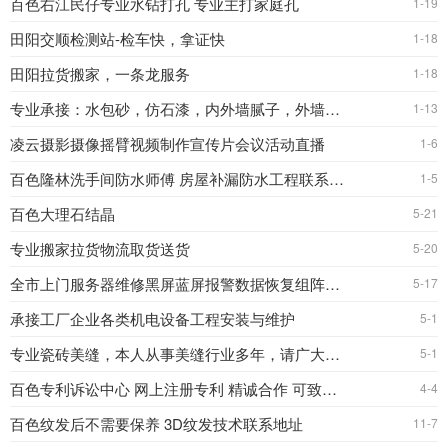
百色右江民仔专业水钻打孔 专业主打家庭孔
1-19
田阳交顺检测站-检车快，拿证快
1-18
田阳拉货搬家，一条龙服务
1-18
专业承接：水包砂，仿石漆，内外墙腻子，外墙翻新
1-13
凌云摄影摄像摇臂视频制作宣传片会议活动直播
1-6
百色隆林洗手间防水师傅 房屋补漏防水工程联系电话
1-5
百色大理石结晶
5-21
专业搬家拉货物流取货送货
5-20
全市上门服务器维修黑屏蓝屏报警数据恢复组阵列维修电
5-17
承接工厂企业各类机电设备工程安装与维护
5-1
专业瓷砖美缝，本人从事美缝行业多年，请广大业主朋友放心
5-1
百色专利诉讼中心 网上注册专利 精诚合作 可致电咨询
4-4
百色纹发后不需要保养 3D纹发技术联系地址
11-7