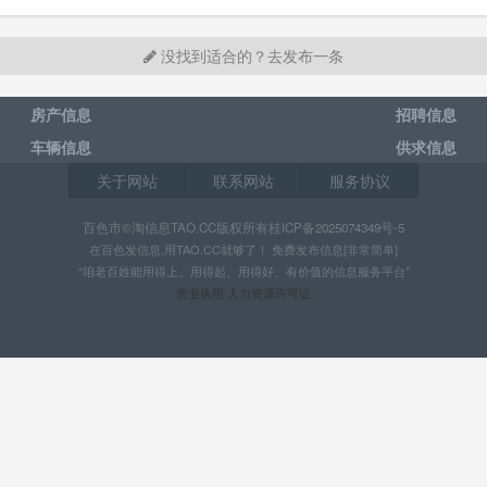
没找到适合的？去发布一条
房产信息
招聘信息
车辆信息
供求信息
关于网站
联系网站
服务协议
百色市©淘信息TAO.CC版权所有桂ICP备2025074349号-5
在百色发信息,用TAO.CC就够了！ 免费发布信息[非常简单]
“咱老百姓能用得上、用得起、用得好、有价值的信息服务平台”
营业执照 人力资源许可证