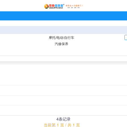
摩托/电动/自行车
汽修保养
4条记录
当前第 1 页 / 共 1 页