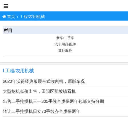
首页
>
工程/农用机械
栏目
新车/二手车
汽车用品/配件
其他服务
工程/农用机械
2020年沃得经典版履带式收割机，原版车况
大型挖机低价出售，田阳区那坡镇看机
出售二手挖掘机三一305手续全质保两年包邮支持分期
转让二手挖掘机日立70手续齐全质保两年