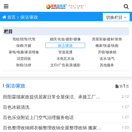
首页
>
保洁/家政
切换栏目
栏目
驾校/陪驾/代驾
婚庆/化妆/摄影/摄像
房屋装修/建材/装饰
保姆/月嫂
保洁/家政
搬家/快递/快跑
家电/电脑/家居维修
管道疏通
开锁/修换锁
旧货回收
水电瓦木油
送水/送气
财税/法律
文印/广告装潢/摄影
其他服务
保洁/家政
1
第
页
田阳霖颉家政提供居家日常全屋保洁、承接工厂保洁外包
2-12
百色冰箱清洗
1-27
百色乐业附近上门空气治理服务电话
1-27
百色整理收纳师衣橱整理收纳全屋整理收纳 搬家整理收
1-23