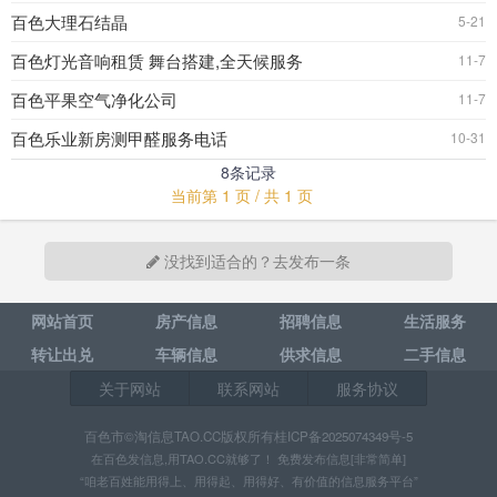
百色大理石结晶
5-21
百色灯光音响租赁 舞台搭建,全天候服务
11-7
百色平果空气净化公司
11-7
百色乐业新房测甲醛服务电话
10-31
8条记录
当前第 1 页 / 共 1 页
没找到适合的？去发布一条
网站首页
房产信息
招聘信息
生活服务
转让出兑
车辆信息
供求信息
二手信息
关于网站
联系网站
服务协议
百色市©淘信息TAO.CC版权所有桂ICP备2025074349号-5
在百色发信息,用TAO.CC就够了！ 免费发布信息[非常简单]
“咱老百姓能用得上、用得起、用得好、有价值的信息服务平台”