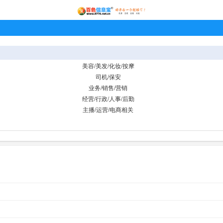
美容/美发/化妆/按摩
司机/保安
业务/销售/营销
经营/行政/人事/后勤
主播/运营/电商相关