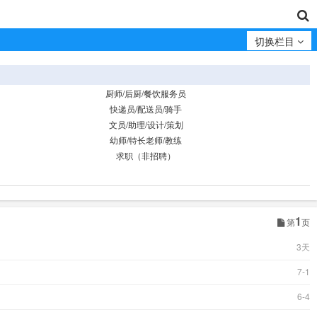
切换栏目
厨师/后厨/餐饮服务员
快递员/配送员/骑手
文员/助理/设计/策划
幼师/特长老师/教练
求职（非招聘）
1
第
页
3天
7-1
6-4