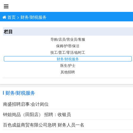
首页
>
财务/财税服务
栏目
导购/店员/营业员/客服
保姆/护理/保洁
技工/普工/零活/临时工
财务/财税服务
医生/护士
其他招聘
财务/财税服务
南盛招聘启事:会计岗位
钟姐炖品（田阳店） 招聘：收银员
百色成益商贸有限公司急聘 财务人员一名