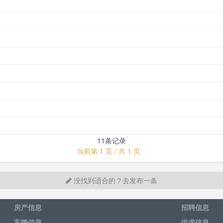
11条记录
当前第 1 页 / 共 1 页
没找到适合的？去发布一条
房产信息
招聘信息
车辆信息
供求信息