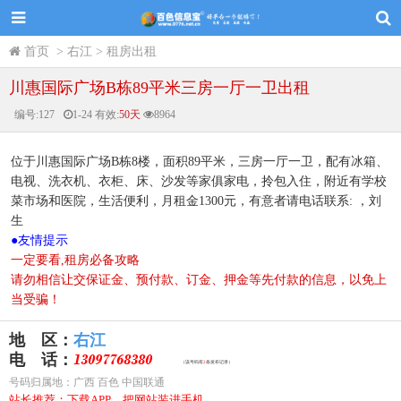
首页
>
右江
>
租房出租
川惠国际广场B栋89平米三房一厅一卫出租
编号:
127
1-24
有效:
50天
8964
位于川惠国际广场B栋8楼，面积89平米，三房一厅一卫，配有冰箱、
电视、洗衣机、衣柜、床、沙发等家俱家电，拎包入住，附近有学校
菜市场和医院，生活便利，月租金1300元，有意者请电话联系: ，刘
生
●
友情提示
一定要看,租房必备攻略
请勿相信让交保证金、预付款、订金、押金等先付款的信息，以免上
当受骗！
地 区：
右江
电 话：
（该号码有
2
条发布记录）
号码归属地：广西 百色 中国联通
站长推荐：下载APP，把网站装进手机