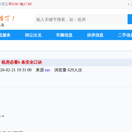
一至周五
早8:00~晚17:00
活服务
转让出兑
车辆信息
供求信息
二手信
租房必看6 条安全口诀
-02-21 19:31:00 来源:
tao
浏览量:629人次
”