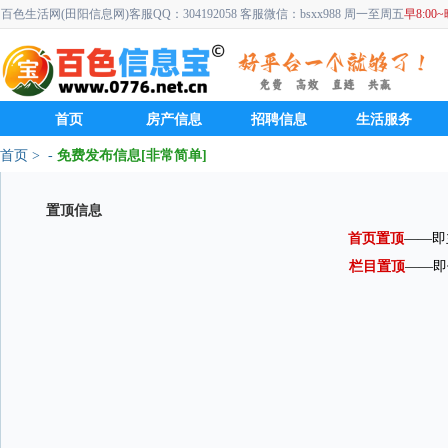
百色生活网(田阳信息网)客服QQ：304192058 客服微信：bsxx988 周一至周五
早8:00~
首页
房产信息
招聘信息
生活服务
首页
>
-
免费发布信息[非常简单]
置顶信息
首页置顶
——即
栏目置顶
——即