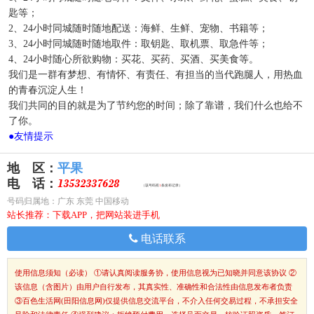
匙等；
2、24小时同城随时随地配送：海鲜、生鲜、宠物、书籍等；
3、24小时同城随时随地取件：取钥匙、取机票、取急件等；
4、24小时随心所欲购物：买花、买药、买酒、买美食等。
我们是一群有梦想、有情怀、有责任、有担当的当代跑腿人，用热血
的青春沉淀人生！
我们共同的目的就是为了节约您的时间；除了靠谱，我们什么也给不
了你。
●
友情提示
地 区：
平果
电 话：
（该号码有
1
条发布记录）
号码归属地：广东 东莞 中国移动
站长推荐：下载APP，把网站装进手机
电话联系
使用信息须知（必读）
①请认真阅读服务协，使用信息视为已知晓并同意该协议 ②
该信息（含图片）由用户自行发布，其真实性、准确性和合法性由信息发布者负责
③百色生活网(田阳信息网)仅提供信息交流平台，不介入任何交易过程，不承担安全