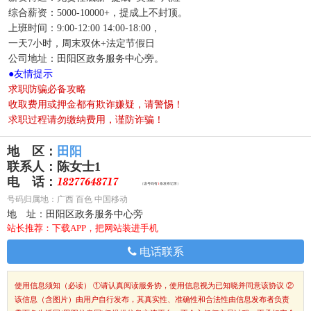
综合薪资：5000-10000+，提成上不封顶。
上班时间：9:00-12:00 14:00-18:00，
一天7小时，周末双休+法定节假日
公司地址：田阳区政务服务中心旁。
●
友情提示
求职防骗必备攻略
收取费用或押金都有欺诈嫌疑，请警惕！
求职过程请勿缴纳费用，谨防诈骗！
地 区：
田阳
联系人：
陈女士1
电 话：
（该号码有
1
条发布记录）
号码归属地：广西 百色 中国移动
地 址：
田阳区政务服务中心旁
站长推荐：下载APP，把网站装进手机
电话联系
使用信息须知（必读）
①请认真阅读服务协，使用信息视为已知晓并同意该协议 ②
该信息（含图片）由用户自行发布，其真实性、准确性和合法性由信息发布者负责