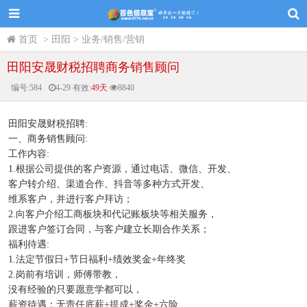
首页
>
田阳
>
业务/销售/营销
田阳安晟财税招聘商务销售顾问
编号:
584
4-29
有效:
49天
8840
田阳安晟财税招聘:
一、商务销售顾问:
工作内容:
1.根据公司提供的客户资源，通过电话、微信、开发、
客户转介绍、渠道合作、抖音等多种方式开发、
维系客户，并进行客户拜访；
2.向客户介绍工商板块和代记账板块等相关服务，
跟进客户签订合同，与客户建立长期合作关系；
福利待遇:
1.法定节假日+节日福利+绩效奖金+年终奖
2.岗前有培训，师傅带教，
没有经验的只要愿意学都可以，
薪资待遇：无责任底薪+提成+奖金+六险