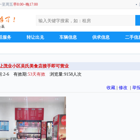
周一至周五
早8:00~晚17:00
活服务
转让出兑
车辆信息
供求信息
二手信
让茂业小区吴氏美食店接手即可营业
2-6 有效期:
53天有效
浏览量:9158人次
收藏
|
修改
|
举