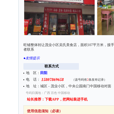
旺铺整体转让茂业小区吴氏美食店，面积107平方米，接
者联系
●
友情提示
联系方式
地 区：
田阳
电 话：
（该号码有
2
条发布记录）
地 址：城区 - 茂业小区，中央公园南门中国移动对面
号码归属地：广西 百色 中国移动
站长推荐：下载APP，把网站装进手机
使用信息须知（必读）