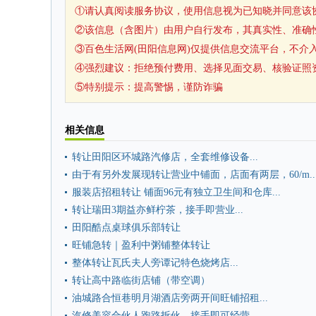
①请认真阅读服务协议，使用信息视为已知晓并同意该
②该信息（含图片）由用户自行发布，其真实性、准确
③百色生活网(田阳信息网)仅提供信息交流平台，不介
④强烈建议：拒绝预付费用、选择见面交易、核验证照
⑤特别提示：提高警惕，谨防诈骗
相关信息
转让田阳区环城路汽修店，全套维修设备...
由于有另外发展现转让营业中铺面，店面有两层，60/m..
服装店招租转让 铺面96元有独立卫生间和仓库...
转让瑞田3期益亦鲜柠茶，接手即营业...
田阳酷点桌球俱乐部转让
旺铺急转｜盈利中粥铺整体转让
整体转让瓦氏夫人旁谭记特色烧烤店...
转让高中路临街店铺（带空调）
油城路合恒巷明月湖酒店旁两开间旺铺招租...
汽修美容合伙人跑路拆伙，接手即可经营...