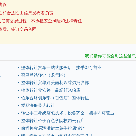
协议
性和合法性由信息发布者负责
入任何交易过程，不承担安全风险和法律责任
资质、签订交易合同
我们猜你可能会对这些信息
整体转让汽车一站式服务店，接手即可营业...
.
菜鸟驿站转让（龙景区）
整体转让兴华路美丽花园香烛批发部...
整体转让常安路一品螺轩米粉店
伯乐台球俱乐部（百色店）整体转让...
爱琴海服装店转让
转让手工椰奶店包技术，设备齐全，接手即可营业...
整体转让位于百色学院校内云吞店
前程路金辰湾沿街土黄牛粉店转让
转让瑞田三期第五小学对面零食文具店...