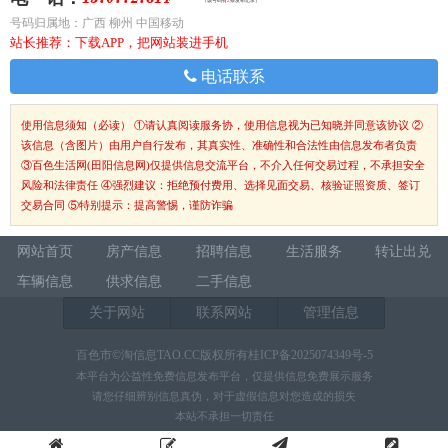
（该号码有
2
条发布记录）
号码归属地：广西 柳州 中国移动
站长推荐：下载APP，把网站装进手机
电话联系
使用信息须知（必读）
①请认真阅读服务协，使用信息视为已知晓并同意该协议 ②
该信息（含图片）由用户自行发布，其真实性、准确性和合法性由信息发布者负责
③百色生活网(田阳信息网)仅提供信息交流平台，不介入任何交易过程，不承担安全
风险和法律责任 ④强烈建议：拒绝预付费用、选择见面交易、核验证照资质、签订
交易合同 ⑤特别提示：提高警惕，谨防诈骗
网站首页
房产信息
招聘信息
生活服务
转让出兑
车辆信息
供求信息
二手信息
关于网站
联系网站
管理信息
百色市©淘信息TAO.CC版权所有桂ICP备2025074349号-5
本平台为公益性免费信息发布平台，仅提供信息免费展示服务
请您仔细辨别信息真伪，对于虚假信息对您造成的损失
本站不承担一切责任