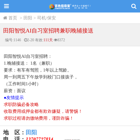
首页
>
田阳
>
司机/保安
田阳智悦AI自习室招聘兼职晚辅接送
编号:
1146
2-20
有效:
111天
8372
田阳智悦AI自习室招聘：
1.晚辅接送： 1名（兼职）
要求：有车有驾照，1年以上驾龄。
周一到周五下午放学到校门口接孩子，
（工作时间1小时）
薪资：面议
●
友情提示
求职防骗必备攻略
收取费用或押金都有欺诈嫌疑，请警惕！
求职过程请勿缴纳费用，谨防诈骗！
地 区：
田阳
电 话：