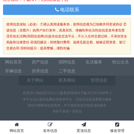
电话联系
使用信息须知（必读）
①请认真阅读服务协，使用信息视为已知晓并同意该协议 ②
该信息（含图片）由用户自行发布，其真实性、准确性和合法性由信息发布者负责
③百色生活网(田阳信息网)仅提供信息交流平台，不介入任何交易过程，不承担安全
风险和法律责任 ④强烈建议：拒绝预付费用、选择见面交易、核验证照资质、签订
交易合同 ⑤特别提示：提高警惕，谨防诈骗
网站首页
房产信息
招聘信息
生活服务
转让出兑
车辆信息
供求信息
二手信息
关于网站
联系网站
管理信息
百色市©淘信息TAO.CC版权所有桂ICP备2025074349号-5
本平台为公益性免费信息发布平台，仅提供信息免费展示服务
请您仔细辨别信息真伪，对于虚假信息对您造成的损失
本站不承担一切责任
网站首页
发布信息
置顶信息
修改管理