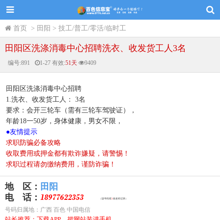
首页
>
田阳
>
技工/普工/零活/临时工
田阳区洗涤消毒中心招聘洗衣、收发货工人3名
编号:
891
1-27
有效:
51天
9409
田阳区洗涤消毒中心招聘
1.洗衣、收发货工人： 3名
要求：会开三轮车（需有三轮车驾驶证），
年龄18一50岁，身体健康，男女不限，
●
友情提示
求职防骗必备攻略
收取费用或押金都有欺诈嫌疑，请警惕！
求职过程请勿缴纳费用，谨防诈骗！
地 区：
田阳
电 话：
（该号码有
2
条发布记录）
号码归属地：广西 百色 中国电信
站长推荐：下载APP，把网站装进手机